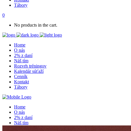
Tábory
0
No products in the cart.
Home
O nás
2% z daní
Náš tím
Rozvrh tréningov
Kalendár súťaží
Cenník
Kontakt
Tábory
Home
O nás
2% z daní
Náš tím
Rozvrh tréningov