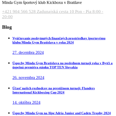
Minda Gym športový klub Kickboxu v Bratilave
+421 904 566 528
Zadunajská cesta 10
Pon - Pia 8:00 -
20:00
Blog
Vyúčtovanie poskytnutých finančných prostriedkov športovému
klubu Minda Gym Bratislava v roku 2024
27. decembra 2024
Úspechy Minda Gym Bratislava na poslednom turnaji roka v Bytči a
úspešná premiéra stánku TOP TEN Slovakia
26. novembra 2024
Účasť našich rozhodcov na prestížnom turnaji: Flanders
International Kickboxing Cup 2024
14. októbra 2024
Úspechy Minda Gym na Alpe Adria Junior and Cadets Trophy 2024