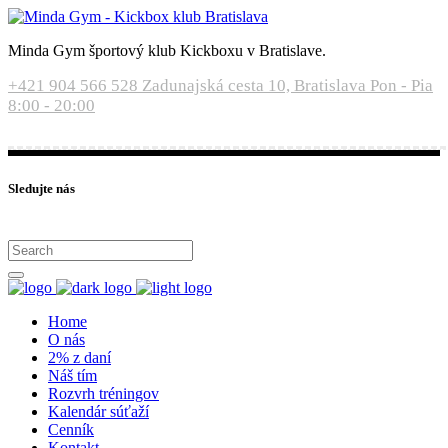
Minda Gym športový klub Kickboxu v Bratislave.
+421 904 566 528
Zadunajská cesta 10, Bratislava
Pon - Pia
8:00 - 20:00
Sledujte nás
Home
O nás
2% z daní
Náš tím
Rozvrh tréningov
Kalendár súťaží
Cenník
Kontakt