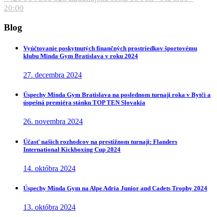
20:00
Blog
Vyúčtovanie poskytnutých finančných prostriedkov športovému
klubu Minda Gym Bratislava v roku 2024
27. decembra 2024
Úspechy Minda Gym Bratislava na poslednom turnaji roka v Bytči a
úspešná premiéra stánku TOP TEN Slovakia
26. novembra 2024
Účasť našich rozhodcov na prestížnom turnaji: Flanders
International Kickboxing Cup 2024
14. októbra 2024
Úspechy Minda Gym na Alpe Adria Junior and Cadets Trophy 2024
13. októbra 2024