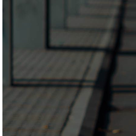
Kalendár súťaží
Cenník
Kontakt
Tábory