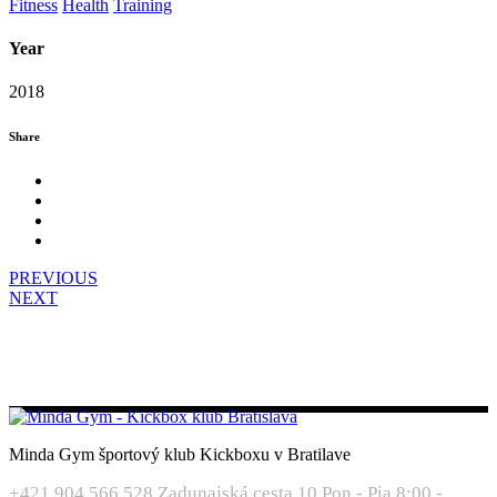
Fitness
Health
Training
Year
2018
Share
PREVIOUS
NEXT
Minda Gym športový klub Kickboxu v Bratilave
+421 904 566 528
Zadunajská cesta 10
Pon - Pia 8:00 -