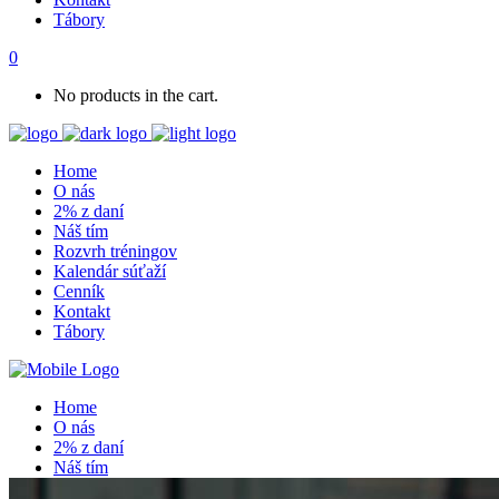
Tábory
0
No products in the cart.
Home
O nás
2% z daní
Náš tím
Rozvrh tréningov
Kalendár súťaží
Cenník
Kontakt
Tábory
Home
O nás
2% z daní
Náš tím
Rozvrh tréningov