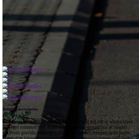
Running accessories
Lorem ipsum dolor sit amet, consectetur adicing elit ut ullamcorper.
leo, eget euismod orci. Cum sociis natoque penati bus et magnis
dis.Proin gravida nibh vel velit auctor aliquet. Aenean sollicitudin,
lorem quis bibendum auctor, nisite elit consequat ipsum, nec sagittis