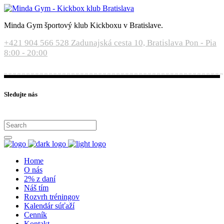
Minda Gym športový klub Kickboxu v Bratislave.
+421 904 566 528
Zadunajská cesta 10, Bratislava
Pon - Pia
8:00 - 20:00
Sledujte nás
Home
O nás
2% z daní
Náš tím
Rozvrh tréningov
Kalendár súťaží
Cenník
Kontakt