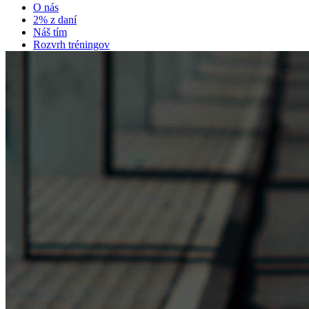
O nás
2% z daní
Náš tím
Rozvrh tréningov
Kalendár súťaží
Cenník
Kontakt
Tábory