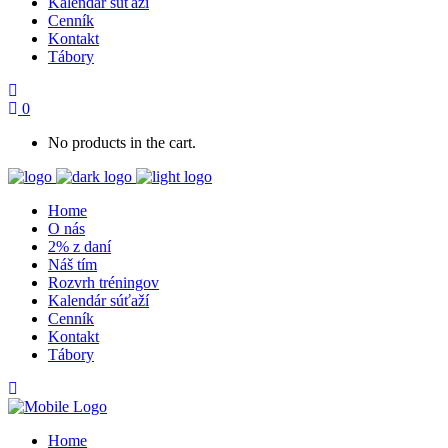
Kalendár súťaží
Cenník
Kontakt
Tábory
0
No products in the cart.
Home
O nás
2% z daní
Náš tím
Rozvrh tréningov
Kalendár súťaží
Cenník
Kontakt
Tábory
Home