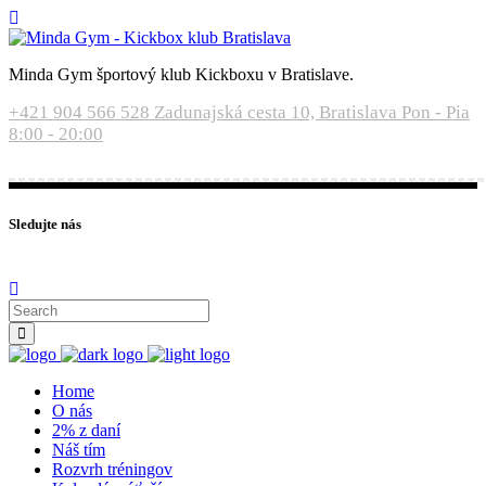
Minda Gym športový klub Kickboxu v Bratislave.
+421 904 566 528
Zadunajská cesta 10, Bratislava
Pon - Pia
8:00 - 20:00
Sledujte nás
Home
O nás
2% z daní
Náš tím
Rozvrh tréningov