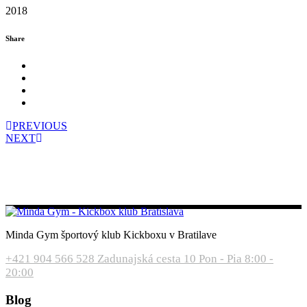
2018
Share
PREVIOUS
NEXT
Minda Gym športový klub Kickboxu v Bratilave
+421 904 566 528
Zadunajská cesta 10
Pon - Pia 8:00 -
20:00
Blog