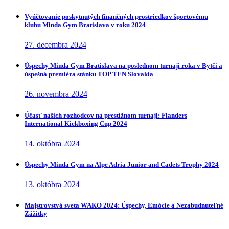
Vyúčtovanie poskytnutých finančných prostriedkov športovému
klubu Minda Gym Bratislava v roku 2024
27. decembra 2024
Úspechy Minda Gym Bratislava na poslednom turnaji roka v Bytči a
úspešná premiéra stánku TOP TEN Slovakia
26. novembra 2024
Účasť našich rozhodcov na prestížnom turnaji: Flanders
International Kickboxing Cup 2024
14. októbra 2024
Úspechy Minda Gym na Alpe Adria Junior and Cadets Trophy 2024
13. októbra 2024
Majstrovstvá sveta WAKO 2024: Úspechy, Emócie a Nezabudnuteľné
Zážitky