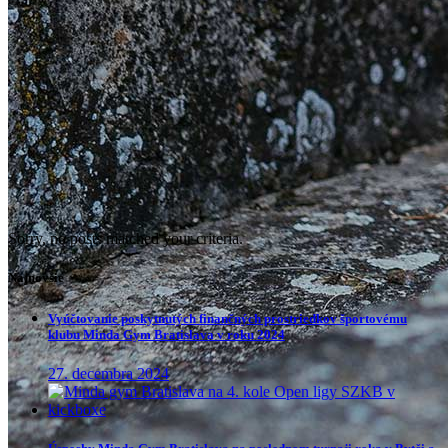
Sorry, no posts matched your criteria.
Najnovšie
Vyúčtovanie poskytnutých finančných prostriedkov športovému
klubu Minda Gym Bratislava v roku 2024
27. decembra 2024