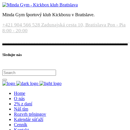
Minda Gym športový klub Kickboxu v Bratislave.
+421 904 566 528
Zadunajská cesta 10, Bratislava
Pon - Pia
8:00 - 20:00
Sledujte nás
Home
O nás
2% z daní
Náš tím
Rozvrh tréningov
Kalendár súťaží
Cenník
Kontakt