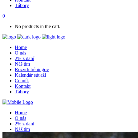
Tábory
0
No products in the cart.
Home
O nás
2% z daní
Náš tím
Rozvrh tréningov
Kalendár súťaží
Cenník
Kontakt
Tábory
Home
O nás
2% z daní
Náš tím
Rozvrh tréningov