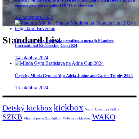
Úspechy Minda Gym Bratislava na poslednom turnaji roka v Bytči a
úspešná premiéra stánku TOP TEN Slovakia
26. novembra 2024
Standard List
Účasť našich rozhodcov na prestížnom turnaji: Flanders
International Kickboxing Cup 2024
14. októbra 2024
Úspechy Minda Gym na Alpe Adria Junior and Cadets Trophy 2024
13. októbra 2024
kickbox
Detský kickbox
Nábor
Open liga SZKB
SZKB
WAKO
Vhodné pre začiatočníkov
Výbava na kickbox