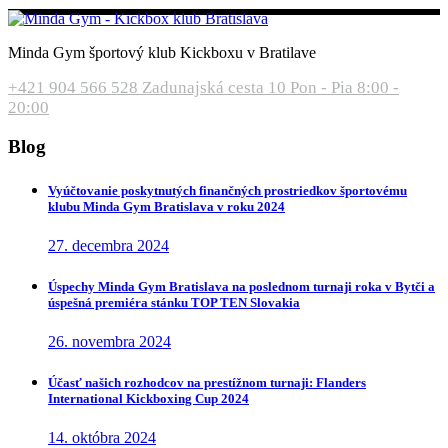
Minda Gym športový klub Kickboxu v Bratilave
+421 904 566 528
Zadunajská cesta 10
Pon - Pia 8:00 -
20:00
Blog
Vyúčtovanie poskytnutých finančných prostriedkov športovému
klubu Minda Gym Bratislava v roku 2024
27. decembra 2024
Úspechy Minda Gym Bratislava na poslednom turnaji roka v Bytči a
úspešná premiéra stánku TOP TEN Slovakia
26. novembra 2024
Účasť našich rozhodcov na prestížnom turnaji: Flanders
International Kickboxing Cup 2024
14. októbra 2024