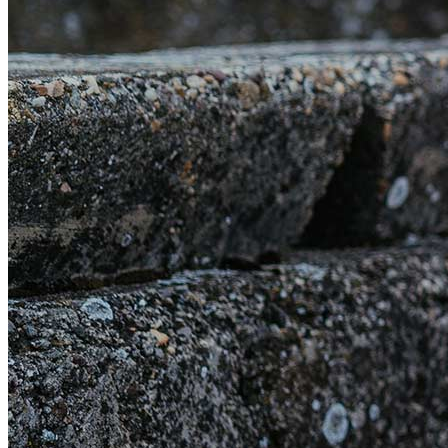
Kalendár súťaží
Cenník
Kontakt
Tábory